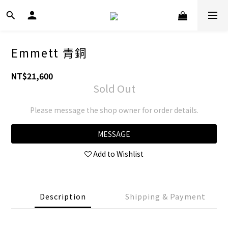
Emmett 青銅
NT$21,600
Sold Out
Please message the shop owner for order details.
MESSAGE
Add to Wishlist
Description
Shipping & Payment