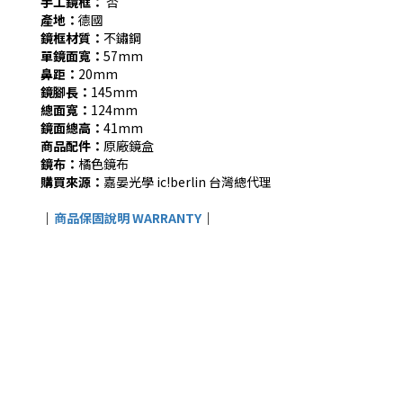
手工鏡框：
否
產地：
德國
鏡框材質：
不鏽鋼
單鏡面寬：
57mm
鼻距：
20mm
鏡腳長：
145mm
總面寬：
124mm
鏡面總高：
41mm
商品配件：
原廠鏡盒
鏡布：
橘色鏡布
購買來源：
嘉晏光學 ic!berlin 台灣總代理
｜
商品保固說明 WARRANTY
｜