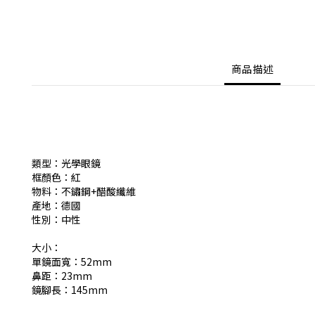
商品描述
類型：光學眼鏡
框顏色：紅
物料：不鏽鋼+醋酸纖維
產地：德國
性別：中性
大小：
單鏡面寬：52mm
鼻距：23mm
鏡腳長：145mm