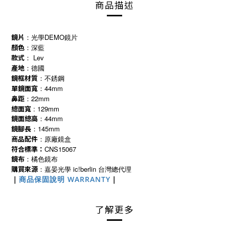
商品描述
鏡片
：光學DEMO鏡片
顏色
：深藍
款式
： Lev
產地
：德國
鏡框材質
：不銹鋼
單鏡面寬
：44mm
鼻距
：22mm
總面寬
: 129mm
鏡面總高
：44mm
鏡腳長
：145mm
商品配件
：原廠鏡盒
符合標準：
CNS15067
鏡布
：橘色鏡布
購買來源
ic!berlin
：嘉晏光學
台灣總代理
｜
商品保固說明 WARRANTY
｜
了解更多