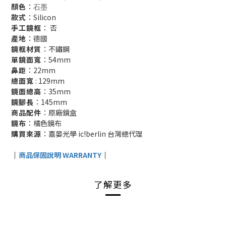
顏色
：
石墨
款式
：Silicon
手工鏡框
： 否
產地
：德國
鏡框材質
：不鏽鋼
單鏡面寬
：54mm
鼻距
：22mm
總面寬
: 129mm
鏡面總高
：35mm
鏡腳長
：145mm
商品配件
：原廠鏡盒
鏡布
：橘色鏡布
購買來源
：嘉晏光學 ic!berlin 台灣總代理
｜
商品保固說明 WARRANTY
｜
了解更多