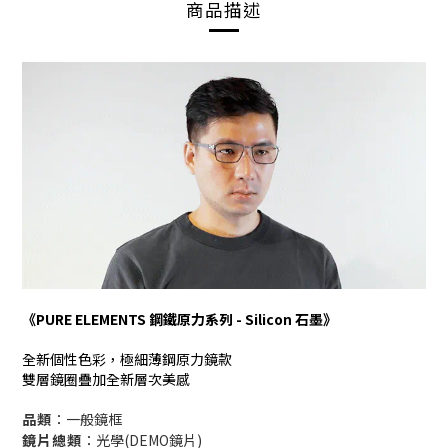
商品描述
《PURE ELEMENTS 鋼鐵原力系列 - Silicon 石墨》
全新個性色彩，極細薄鋼原力鏡款
雙層鏡圈疊加全新層次美感
品類
：一般鏡框
鏡片總類
：光學(DEMO鏡片)