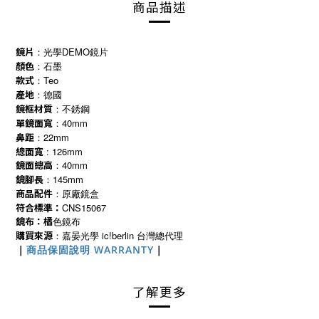
商品描述
鏡片
：光學DEMO
鏡片
顏色
：石墨
款式
：Teo
產地
：德國
鏡框材質
：不銹鋼
單鏡面寬
：40mm
鼻距
：22mm
總面寬
: 126mm
鏡面總高
：40mm
鏡腳長
：145mm
商品配件
：原廠鏡盒
符合標準：
CNS15067
鏡布：橘
色鏡布
購買來源
ic!berlin
：嘉晏光學
台灣總代理
｜
商品保固說明 WARRANTY
｜
了解更多