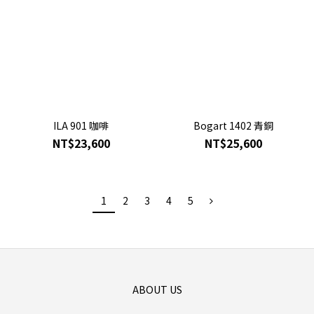
ILA 901 咖啡
Bogart 1402 青銅
NT$23,600
NT$25,600
1
2
3
4
5
ABOUT US