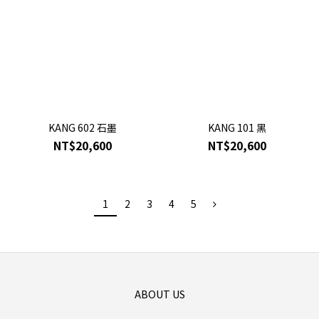
KANG 602 石墨
KANG 101 黑
NT$20,600
NT$20,600
1
2
3
4
5
ABOUT US